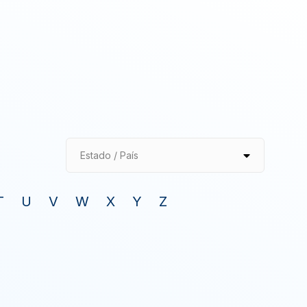
Estado / País
T
U
V
W
X
Y
Z