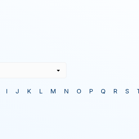
I
J
K
L
M
N
O
P
Q
R
S