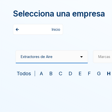
Selecciona una empresa
Inicio
Marcas
Todos
A
B
C
D
E
F
G
H