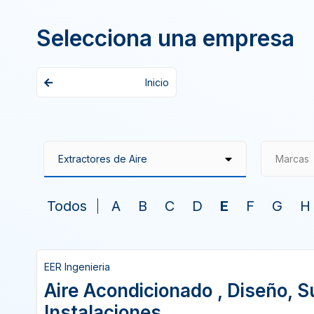
Selecciona una empresa
Inicio
Marcas
Todos
A
B
C
D
E
F
G
H
EER Ingenieria
Aire Acondicionado , Diseño, S
Instalaciones