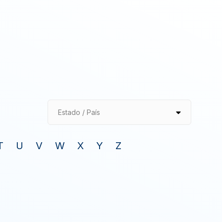
Estado / País
T
U
V
W
X
Y
Z