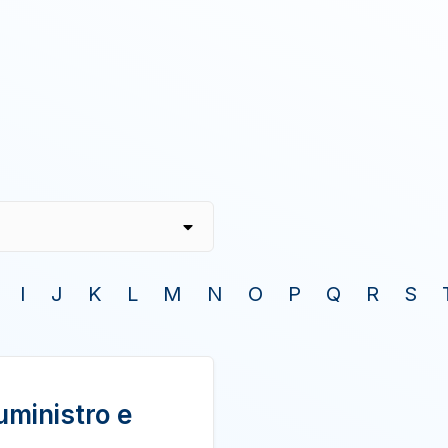
I
J
K
L
M
N
O
P
Q
R
S
uministro e