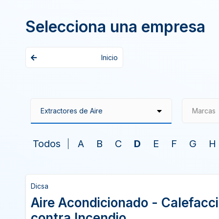
Selecciona una empresa
Inicio
Marcas
Todos
A
B
C
D
E
F
G
H
Dicsa
Aire Acondicionado - Calefacc
contra Incendio