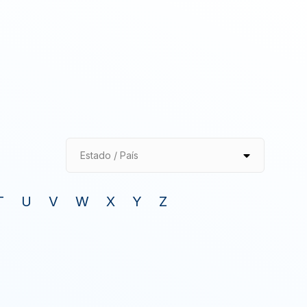
Estado / País
T
U
V
W
X
Y
Z