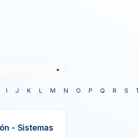
I
J
K
L
M
N
O
P
Q
R
S
ión - Sistemas