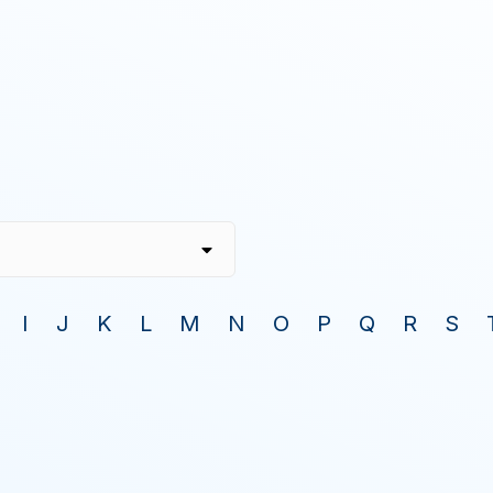
I
J
K
L
M
N
O
P
Q
R
S