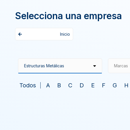
Selecciona una empresa
Inicio
Marcas
Todos
A
B
C
D
E
F
G
H