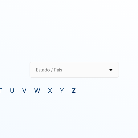
Estado / País
T
U
V
W
X
Y
Z