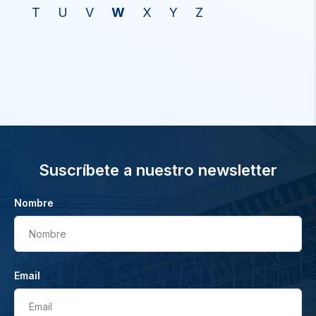
T
U
V
W
X
Y
Z
Suscríbete a nuestro newsletter
Nombre
Nombre
Email
Email