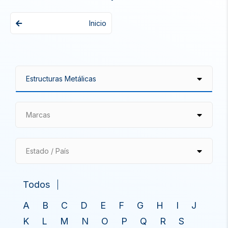
Inicio
Marcas
Estado / País
Todos
A
B
C
D
E
F
G
H
I
J
K
L
M
N
O
P
Q
R
S