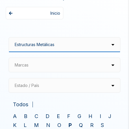
Inicio
Marcas
Estado / País
Todos
A
B
C
D
E
F
G
H
I
J
K
L
M
N
O
P
Q
R
S