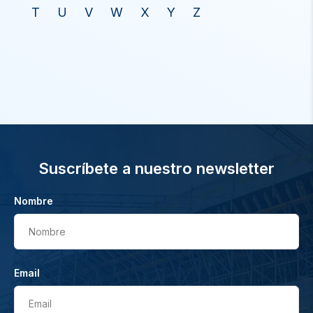
T
U
V
W
X
Y
Z
Suscríbete a nuestro newsletter
Nombre
Nombre
Email
Email