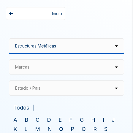
Inicio
Marcas
Estado / País
Todos
A
B
C
D
E
F
G
H
I
J
K
L
M
N
O
P
Q
R
S