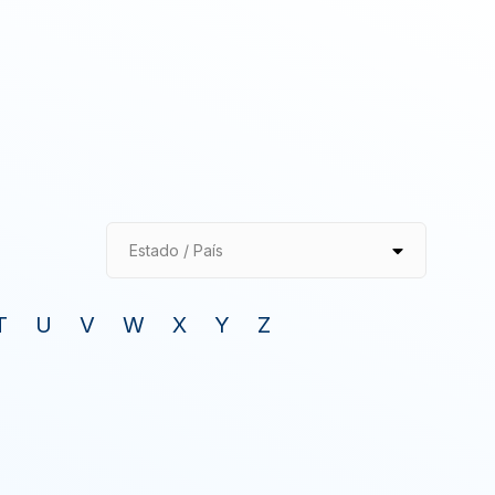
Estado / País
T
U
V
W
X
Y
Z