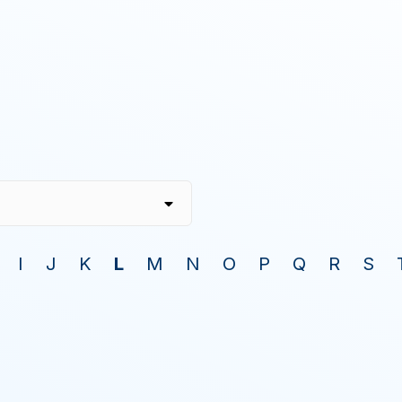
I
J
K
L
M
N
O
P
Q
R
S