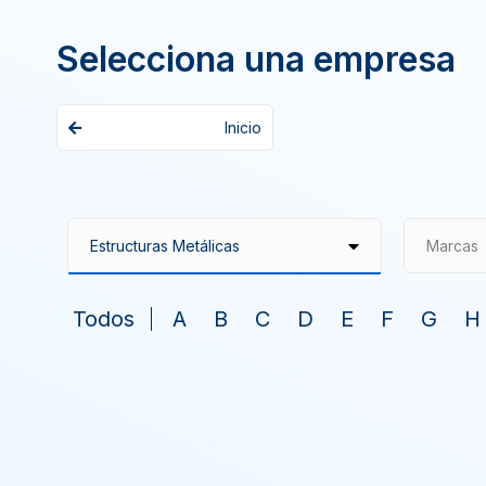
Selecciona una empresa
Inicio
Marcas
Todos
A
B
C
D
E
F
G
H