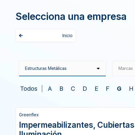
Selecciona una empresa
Inicio
Marcas
Todos
A
B
C
D
E
F
G
H
Greenflex
Impermeabilizantes, Cubiertas
Iluminación,