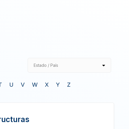
Estado / País
T
U
V
W
X
Y
Z
ructuras