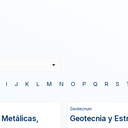
I
J
K
L
M
N
O
P
Q
R
S
Geotecnum
 Metálicas,
Geotecnia y Est