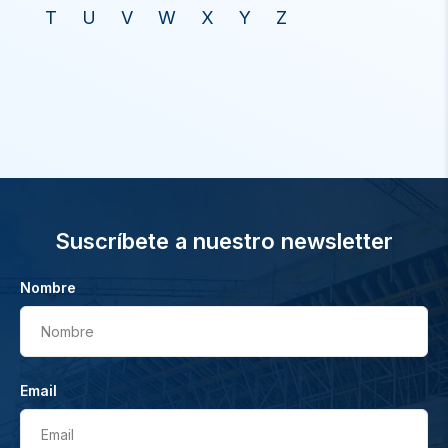
T
U
V
W
X
Y
Z
Suscríbete a nuestro newsletter
Nombre
Nombre
Email
Email