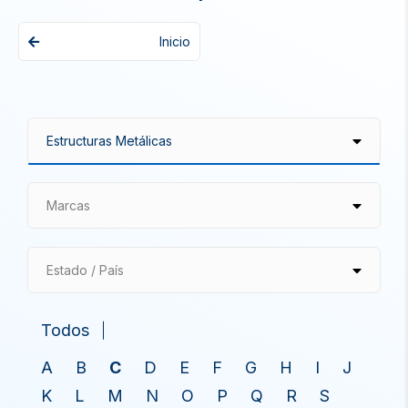
Inicio
Marcas
Estado / País
Todos
A
B
C
D
E
F
G
H
I
J
K
L
M
N
O
P
Q
R
S