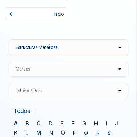
Inicio
Marcas
Estado / País
Todos
A
B
C
D
E
F
G
H
I
J
K
L
M
N
O
P
Q
R
S