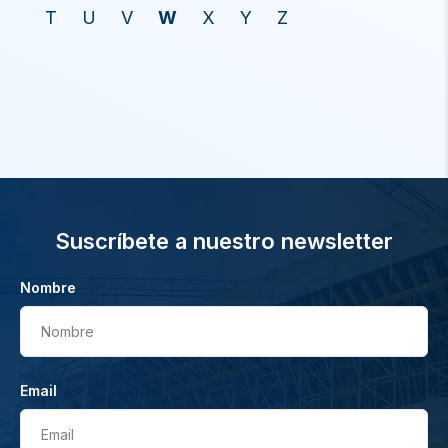
T
U
V
W
X
Y
Z
Suscríbete a nuestro newsletter
Nombre
Nombre
Email
Email