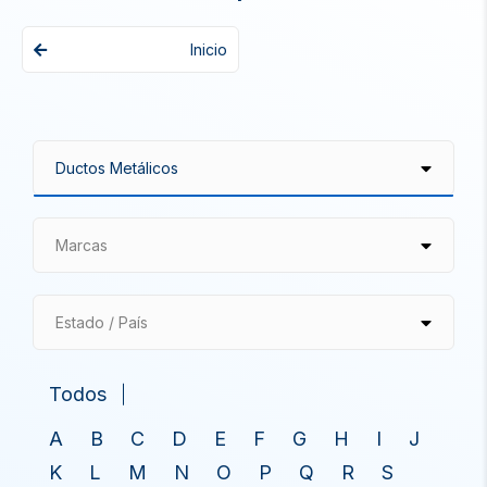
Inicio
Marcas
Estado / País
Todos
A
B
C
D
E
F
G
H
I
J
K
L
M
N
O
P
Q
R
S