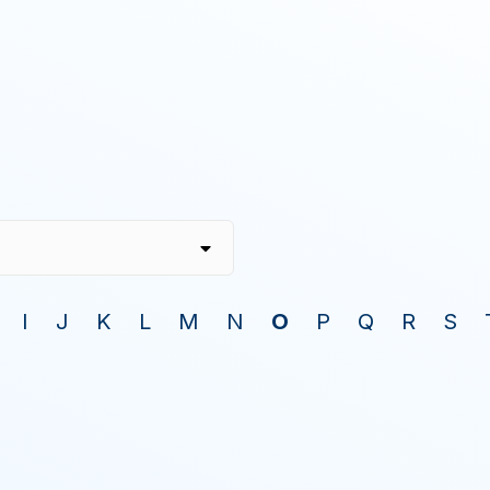
I
J
K
L
M
N
O
P
Q
R
S