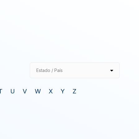
Estado / País
T
U
V
W
X
Y
Z