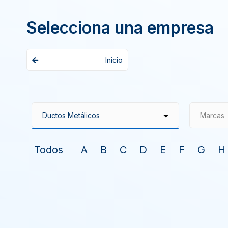
Selecciona una empresa
Inicio
Marcas
Todos
A
B
C
D
E
F
G
H