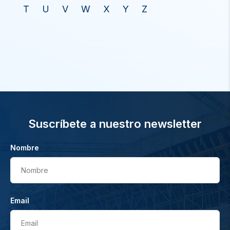
T
U
V
W
X
Y
Z
Suscríbete a nuestro newsletter
Nombre
Nombre
Email
Email