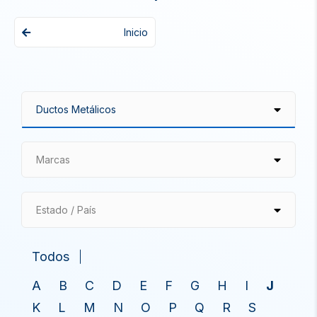
Inicio
Marcas
Estado / País
Todos
A
B
C
D
E
F
G
H
I
J
K
L
M
N
O
P
Q
R
S