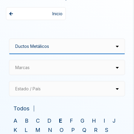
Inicio
Marcas
Estado / País
Todos
A
B
C
D
E
F
G
H
I
J
K
L
M
N
O
P
Q
R
S