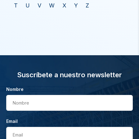
T
U
V
W
X
Y
Z
Suscríbete a nuestro newsletter
Nombre
Nombre
Email
Email