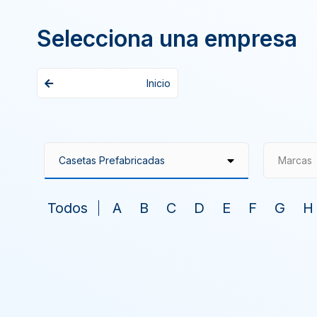
Selecciona una empresa
Inicio
Marcas
Todos
A
B
C
D
E
F
G
H