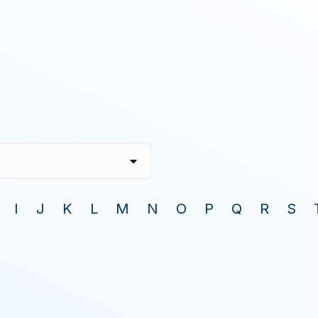
I
J
K
L
M
N
O
P
Q
R
S