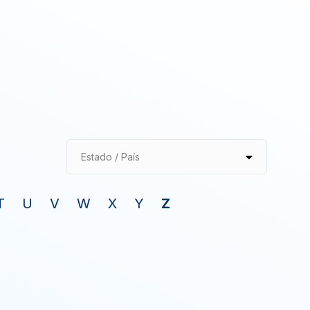
Estado / País
T
U
V
W
X
Y
Z