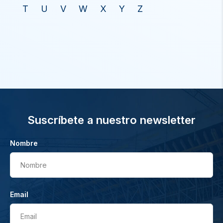
T
U
V
W
X
Y
Z
Suscríbete a nuestro newsletter
Nombre
Nombre
Email
Email