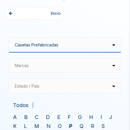
Inicio
Marcas
Estado / País
Todos
A
B
C
D
E
F
G
H
I
J
K
L
M
N
O
P
Q
R
S