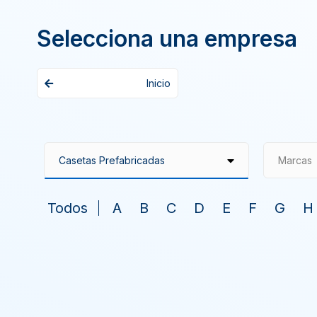
Selecciona una empresa
Inicio
Marcas
Todos
A
B
C
D
E
F
G
H