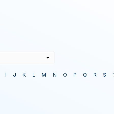
I
J
K
L
M
N
O
P
Q
R
S