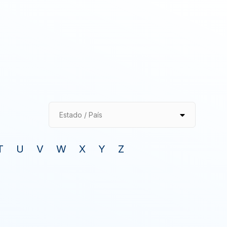
Estado / País
T
U
V
W
X
Y
Z