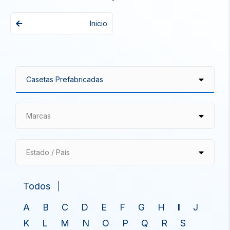
Inicio
Marcas
Estado / País
Todos
A
B
C
D
E
F
G
H
I
J
K
L
M
N
O
P
Q
R
S