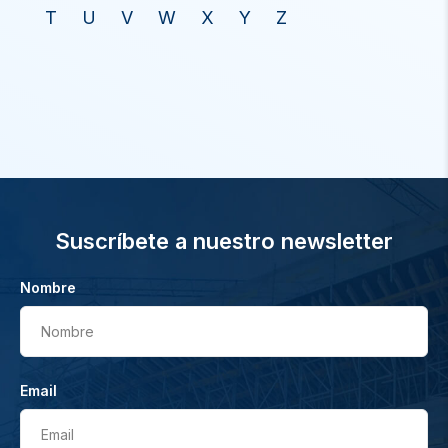
T
U
V
W
X
Y
Z
Suscríbete a nuestro newsletter
Nombre
Nombre
Email
Email