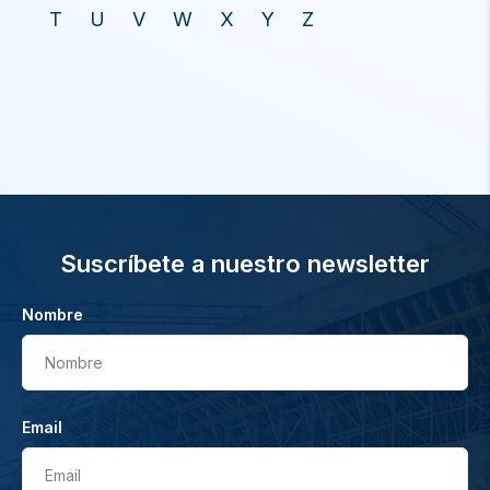
T
U
V
W
X
Y
Z
Suscríbete a nuestro newsletter
Nombre
Nombre
Email
Email