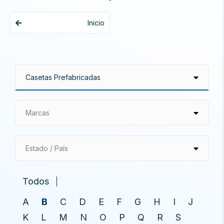
Inicio
Marcas
Estado / País
Todos
A
B
C
D
E
F
G
H
I
J
K
L
M
N
O
P
Q
R
S