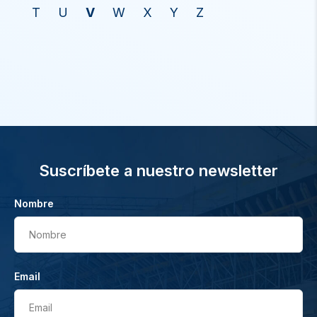
T
U
V
W
X
Y
Z
Suscríbete a nuestro newsletter
Nombre
Nombre
Email
Email