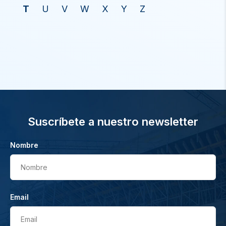
T
U
V
W
X
Y
Z
Suscríbete a nuestro newsletter
Nombre
Nombre
Email
Email