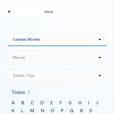
Inicio
Marcas
Estado / País
Todos
A
B
C
D
E
F
G
H
I
J
K
L
M
N
O
P
Q
R
S