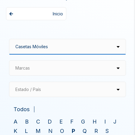
Inicio
Marcas
Estado / País
Todos
A
B
C
D
E
F
G
H
I
J
K
L
M
N
O
P
Q
R
S