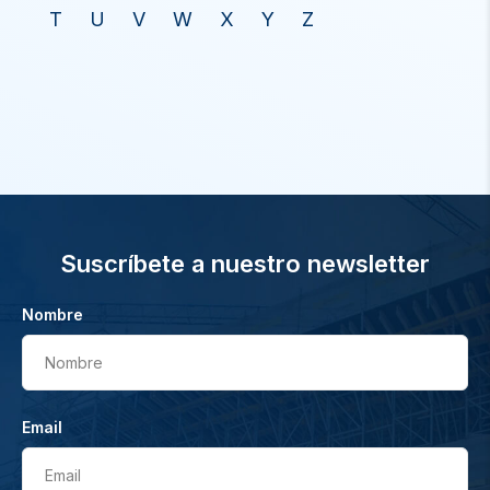
T
U
V
W
X
Y
Z
Suscríbete a nuestro newsletter
Nombre
Nombre
Email
Email