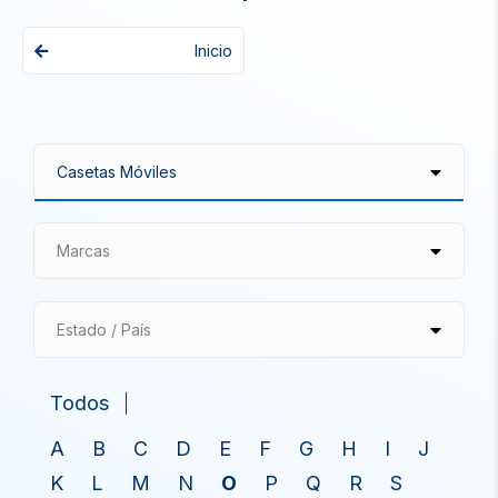
Inicio
Marcas
Estado / País
Todos
A
B
C
D
E
F
G
H
I
J
K
L
M
N
O
P
Q
R
S