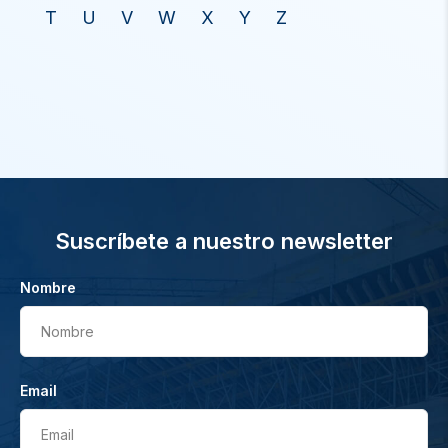
T
U
V
W
X
Y
Z
Suscríbete a nuestro newsletter
Nombre
Nombre
Email
Email