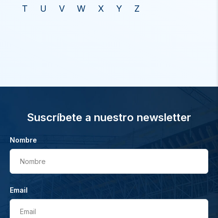
T
U
V
W
X
Y
Z
Suscríbete a nuestro newsletter
Nombre
Nombre
Email
Email