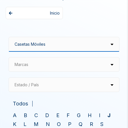
Inicio
Marcas
Estado / País
Todos
A
B
C
D
E
F
G
H
I
J
K
L
M
N
O
P
Q
R
S