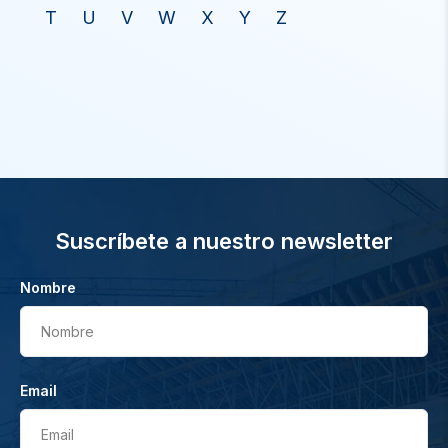
T
U
V
W
X
Y
Z
Suscríbete a nuestro newsletter
Nombre
Nombre
Email
Email