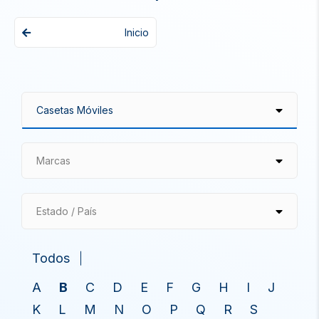
Inicio
Marcas
Estado / País
Todos
A
B
C
D
E
F
G
H
I
J
K
L
M
N
O
P
Q
R
S