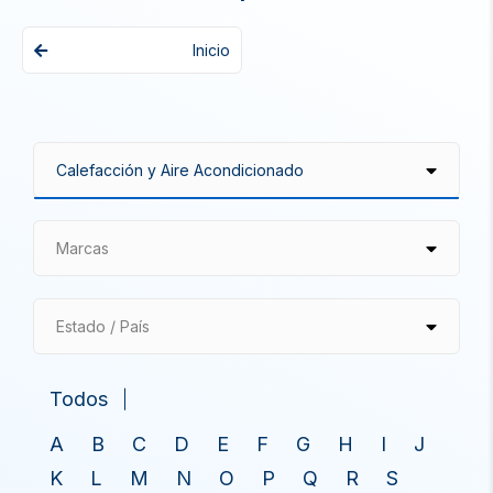
Inicio
Marcas
Estado / País
Todos
A
B
C
D
E
F
G
H
I
J
K
L
M
N
O
P
Q
R
S