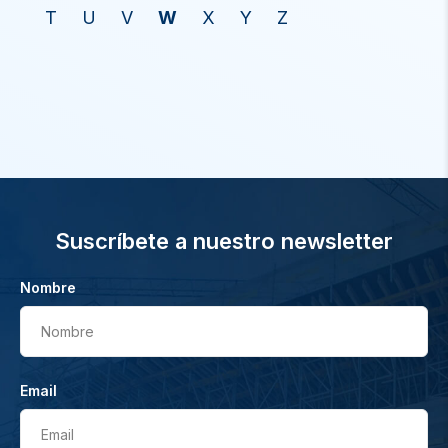
T
U
V
W
X
Y
Z
Suscríbete a nuestro newsletter
Nombre
Nombre
Email
Email