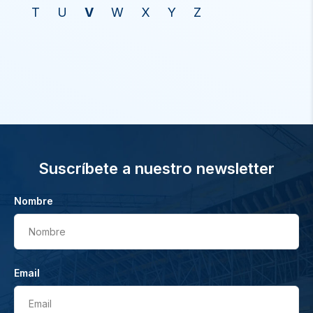
T
U
V
W
X
Y
Z
Suscríbete a nuestro newsletter
Nombre
Nombre
Email
Email