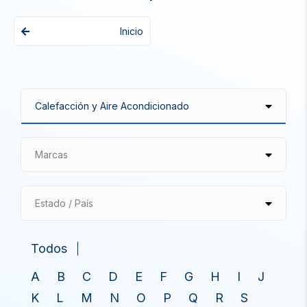
Inicio
Marcas
Estado / País
Todos
A
B
C
D
E
F
G
H
I
J
K
L
M
N
O
P
Q
R
S