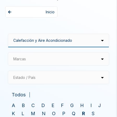
Inicio
Marcas
Estado / País
Todos
A
B
C
D
E
F
G
H
I
J
K
L
M
N
O
P
Q
R
S