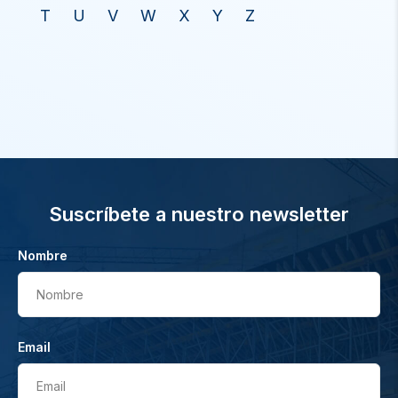
T
U
V
W
X
Y
Z
Suscríbete a nuestro newsletter
Nombre
Nombre
Email
Email