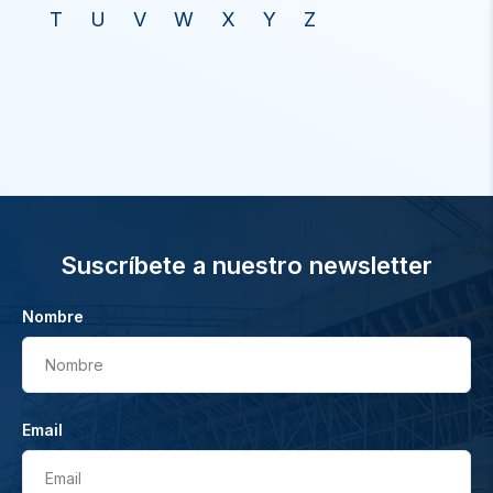
T
U
V
W
X
Y
Z
Suscríbete a nuestro newsletter
Nombre
Nombre
Email
Email