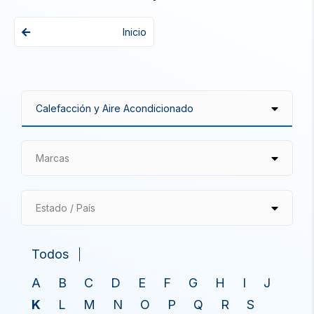
Inicio
Marcas
Estado / País
Todos
A
B
C
D
E
F
G
H
I
J
K
L
M
N
O
P
Q
R
S