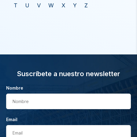
T
U
V
W
X
Y
Z
Suscríbete a nuestro newsletter
Nombre
Nombre
Email
Email