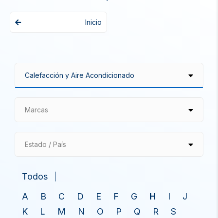
Inicio
Marcas
Estado / País
Todos
A
B
C
D
E
F
G
H
I
J
K
L
M
N
O
P
Q
R
S