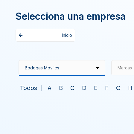
Selecciona una empresa
Inicio
Marcas
Todos
A
B
C
D
E
F
G
H