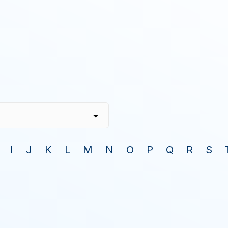
I
J
K
L
M
N
O
P
Q
R
S