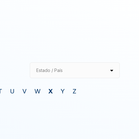
Estado / País
T
U
V
W
X
Y
Z