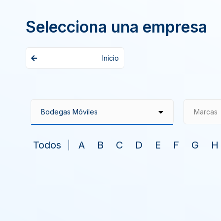
Selecciona una empresa
Inicio
Marcas
Todos
A
B
C
D
E
F
G
H