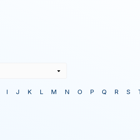
I
J
K
L
M
N
O
P
Q
R
S