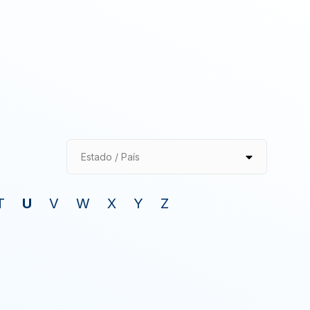
Estado / País
T
U
V
W
X
Y
Z