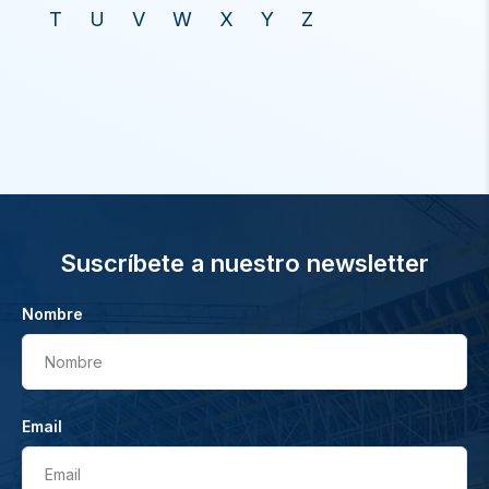
T
U
V
W
X
Y
Z
Suscríbete a nuestro newsletter
Nombre
Nombre
Email
Email