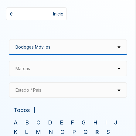
Inicio
Marcas
Estado / País
Todos
A
B
C
D
E
F
G
H
I
J
K
L
M
N
O
P
Q
R
S