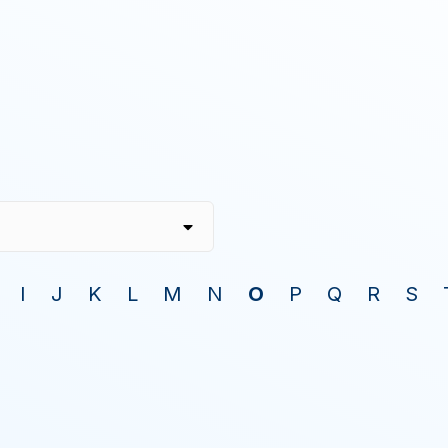
I
J
K
L
M
N
O
P
Q
R
S