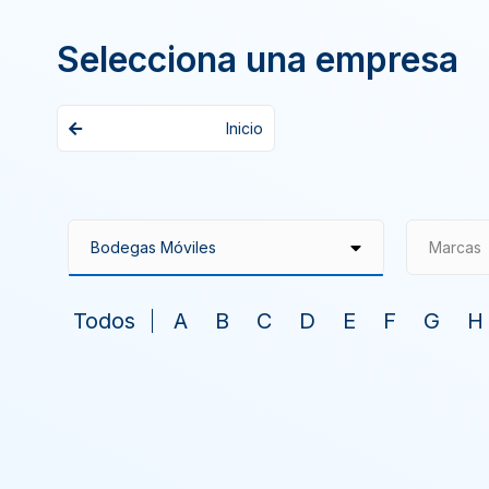
Selecciona una empresa
Inicio
Marcas
Todos
A
B
C
D
E
F
G
H