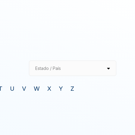
Estado / País
T
U
V
W
X
Y
Z