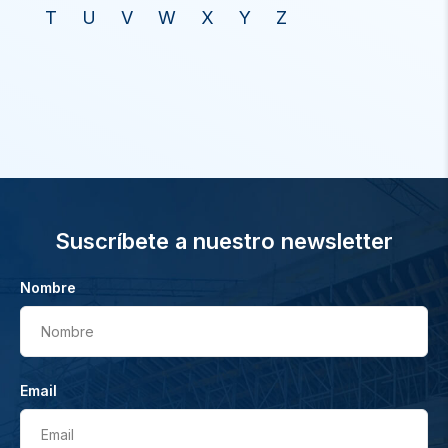
T
U
V
W
X
Y
Z
Suscríbete a nuestro newsletter
Nombre
Nombre
Email
Email