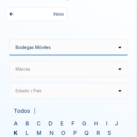
Inicio
Marcas
Estado / País
Todos
A
B
C
D
E
F
G
H
I
J
K
L
M
N
O
P
Q
R
S