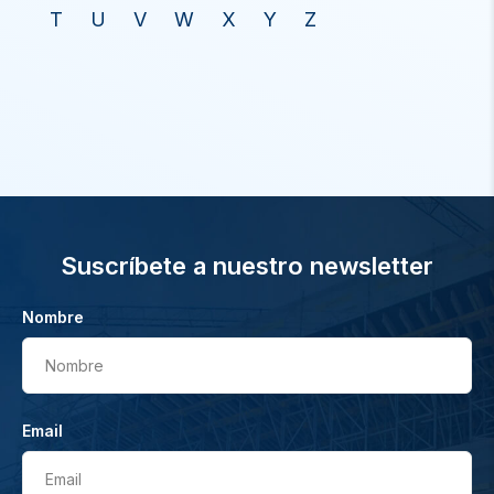
T
U
V
W
X
Y
Z
Suscríbete a nuestro newsletter
Nombre
Nombre
Email
Email