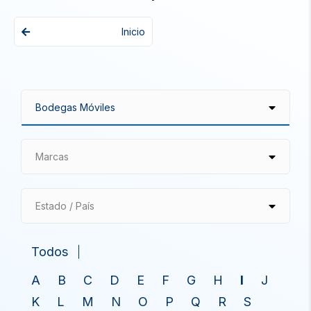
Inicio
Marcas
Estado / País
Todos
A
B
C
D
E
F
G
H
I
J
K
L
M
N
O
P
Q
R
S