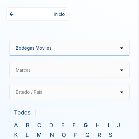
Inicio
Marcas
Estado / País
Todos
A
B
C
D
E
F
G
H
I
J
K
L
M
N
O
P
Q
R
S