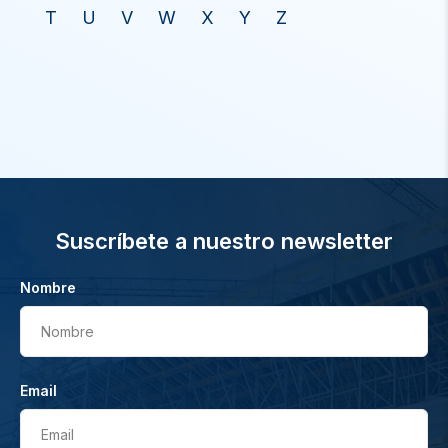
T
U
V
W
X
Y
Z
Suscríbete a nuestro newsletter
Nombre
Nombre
Email
Email