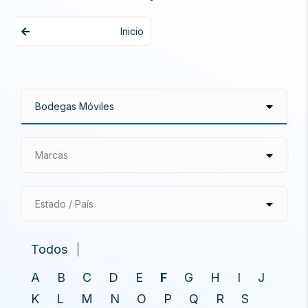
Inicio
Marcas
Estado / País
Todos
A
B
C
D
E
F
G
H
I
J
K
L
M
N
O
P
Q
R
S