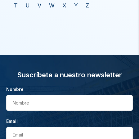
T
U
V
W
X
Y
Z
Suscríbete a nuestro newsletter
Nombre
Nombre
Email
Email