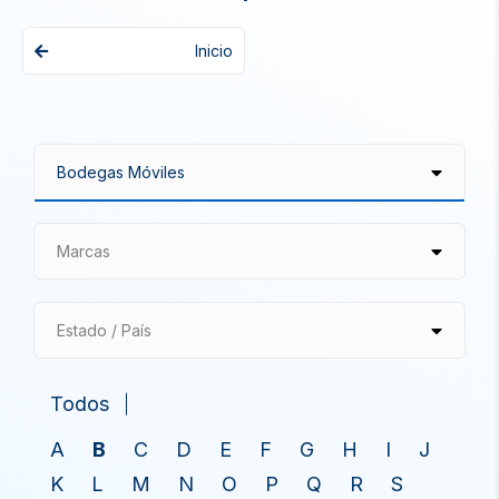
Inicio
Marcas
Estado / País
Todos
A
B
C
D
E
F
G
H
I
J
K
L
M
N
O
P
Q
R
S