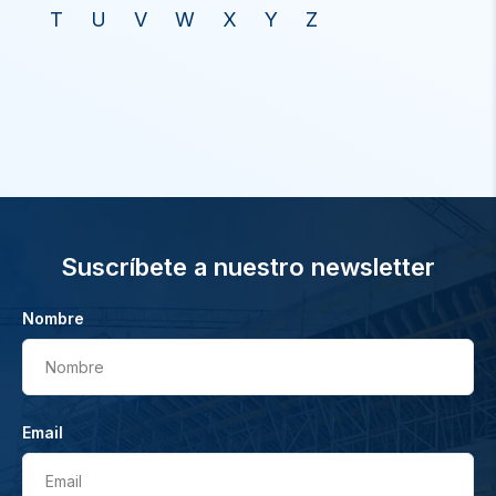
T
U
V
W
X
Y
Z
Suscríbete a nuestro newsletter
Nombre
Nombre
Email
Email