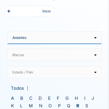
Inicio
Marcas
Estado / País
Todos
A
B
C
D
E
F
G
H
I
J
K
L
M
N
O
P
Q
R
S