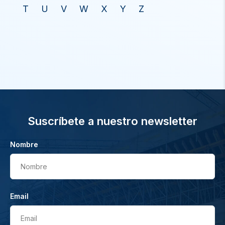
T
U
V
W
X
Y
Z
Suscríbete a nuestro newsletter
Nombre
Nombre
Email
Email