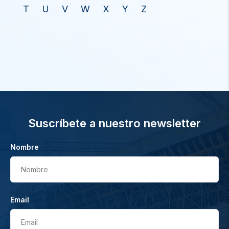
T
U
V
W
X
Y
Z
Suscríbete a nuestro newsletter
Nombre
Nombre
Email
Email