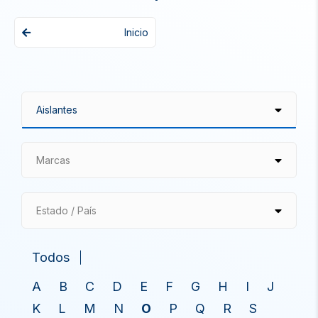
Inicio
Marcas
Estado / País
Todos
A
B
C
D
E
F
G
H
I
J
K
L
M
N
O
P
Q
R
S