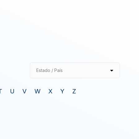
Estado / País
T
U
V
W
X
Y
Z