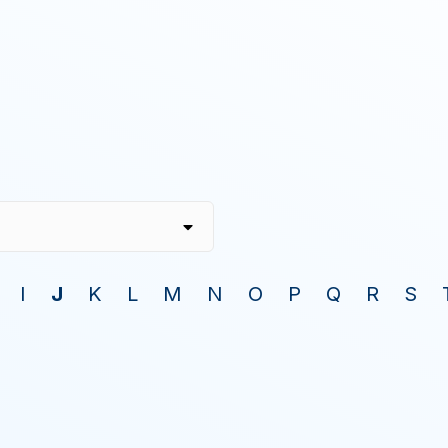
I
J
K
L
M
N
O
P
Q
R
S