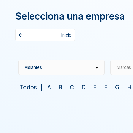
Selecciona una empresa
Inicio
Marcas
Todos
A
B
C
D
E
F
G
H