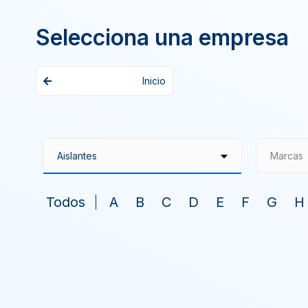
Selecciona una empresa
Inicio
Marcas
Todos
A
B
C
D
E
F
G
H