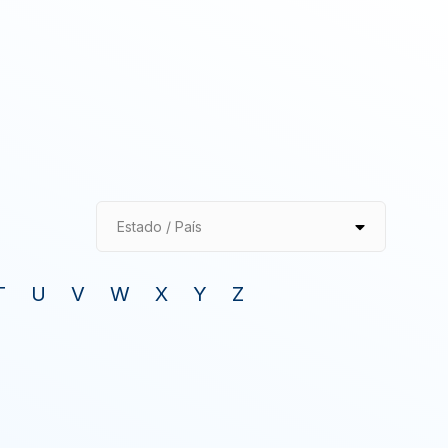
Estado / País
T
U
V
W
X
Y
Z