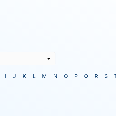
I
J
K
L
M
N
O
P
Q
R
S