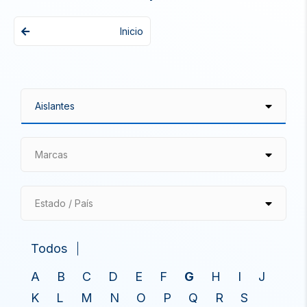
Inicio
Marcas
Estado / País
Todos
A
B
C
D
E
F
G
H
I
J
K
L
M
N
O
P
Q
R
S