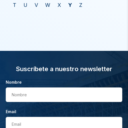
T
U
V
W
X
Y
Z
Suscríbete a nuestro newsletter
Nombre
Nombre
Email
Email