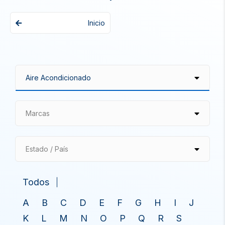
Inicio
Marcas
Estado / País
Todos
A
B
C
D
E
F
G
H
I
J
K
L
M
N
O
P
Q
R
S