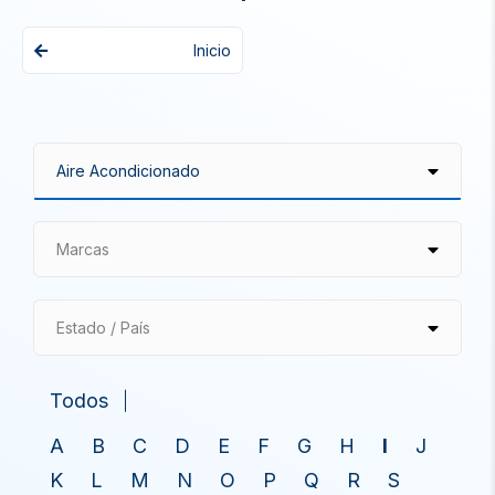
Inicio
Marcas
Estado / País
Todos
A
B
C
D
E
F
G
H
I
J
K
L
M
N
O
P
Q
R
S