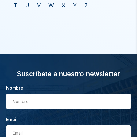
T
U
V
W
X
Y
Z
Suscríbete a nuestro newsletter
Nombre
Nombre
Email
Email