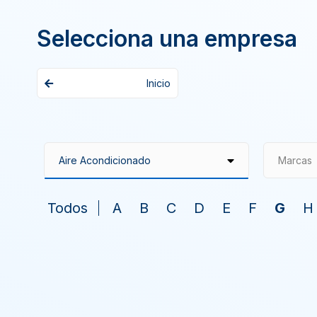
Selecciona una empresa
Inicio
Marcas
Todos
A
B
C
D
E
F
G
H