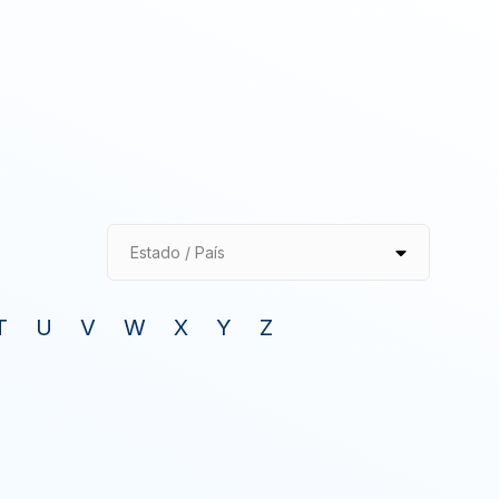
Estado / País
T
U
V
W
X
Y
Z