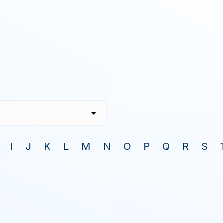
I
J
K
L
M
N
O
P
Q
R
S