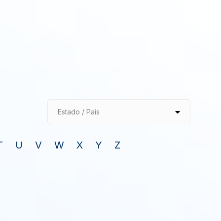
Estado / País
T
U
V
W
X
Y
Z