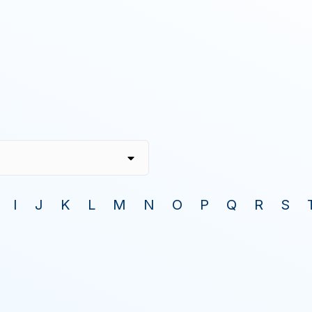
I
J
K
L
M
N
O
P
Q
R
S