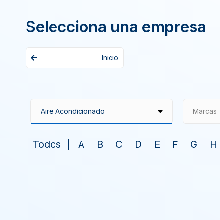
Selecciona una empresa
Inicio
Marcas
Todos
A
B
C
D
E
F
G
H