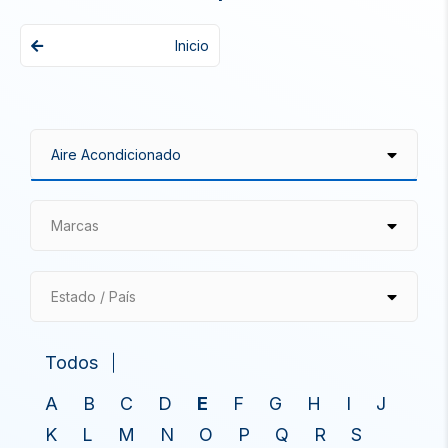
Inicio
Marcas
Estado / País
Todos
A
B
C
D
E
F
G
H
I
J
K
L
M
N
O
P
Q
R
S